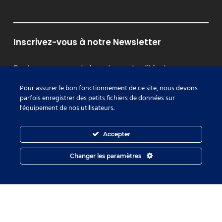
Inscrivez-vous à notre Newsletter
Restez au courant de notre actualité et nos
formations RSE
Pour assurer le bon fonctionnement de ce site, nous devons
parfois enregistrer des petits fichiers de données sur
l'équipement de nos utilisateurs.
Je m'inscris
Accepter
Changer les paramètres
© Tous droits réservés - Molokoï 2022 | Réalisation
8MM
Production