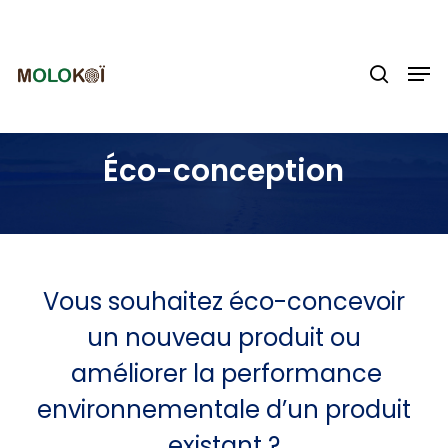
Search
Skip
for:
to
Men
Close
main
Menu
search
content
Éco-conception
Vous souhaitez éco-concevoir
un nouveau produit ou
améliorer la performance
environnementale d’un produit
existant ?