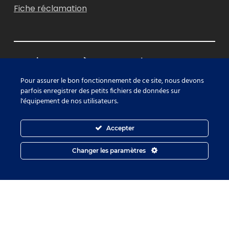
Fiche réclamation
Inscrivez-vous à notre Newsletter
Pour assurer le bon fonctionnement de ce site, nous devons
Restez au courant de notre actualité et nos
parfois enregistrer des petits fichiers de données sur
l'équipement de nos utilisateurs.
formations RSE
Accepter
Je m'inscris
Changer les paramètres
© Tous droits réservés - Molokoï 2022 | Réalisation
8MM
Production