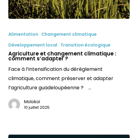
Agriculture
et
Alimentation
Changement climatique
changement
Développement local
Transition écologique
climatique
Agriculture et changement climatique :
comment s’adapter ?
:
comment
Face à l’intensification du dérèglement
s’adapter
climatique, comment préserver et adapter
?
l’agriculture guadeloupéenne ? …
Molokoi
10 juillet 2025