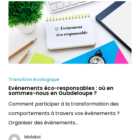
Evénements
éco-
Transition écologique
responsables
Evénements éco-responsables : où en
sommes-nous en Guadeloupe ?
:
Comment participer à la transformation des
où
comportements à travers vos événements ?
en
Organiser des évènements…
sommes-
nous
Molokoi