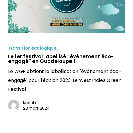
Le
1er
Transition écologique
festival
Le 1er festival labellisé “événement éco-
engagé” en Guadeloupe !
labellisé
Le WGF obtient la labellisation "événement éco-
“événement
engagé" pour l'édition 2023. Le West indies Green
éco-
Festival…
engagé”
en
Molokoi
Guadeloupe
28 mars 2024
!