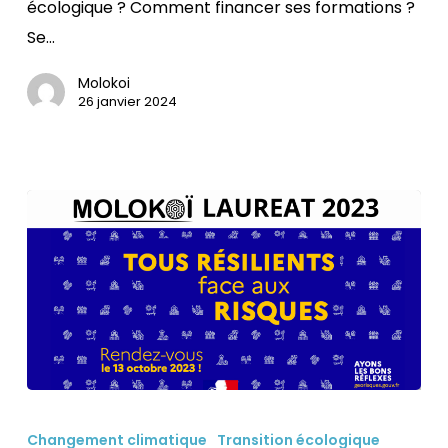
écologique ? Comment financer ses formations ?
INDISPENSABLE
Se…
Molokoi
26 janvier 2024
Tous
résilients
Changement climatique
Transition écologique