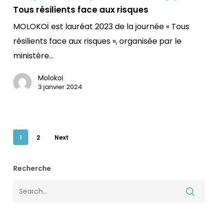
face
Tous résilients face aux risques
aux
MOLOKOÏ est lauréat 2023 de la journée « Tous
risques
résilients face aux risques », organisée par le
ministère…
Molokoi
3 janvier 2024
1
2
Next
Recherche