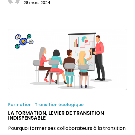
en
28 mars 2024
Guadeloupe
?
LA
FORMATION,
Formation
Transition écologique
LEVIER
LA FORMATION, LEVIER DE TRANSITION
INDISPENSABLE
DE
Pourquoi former ses collaborateurs à la transition
TRANSITION