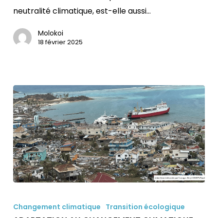
neutralité climatique, est-elle aussi…
promesse
séduisante
Molokoi
18 février 2025
ADAPTATION
AU
Changement climatique
Transition écologique