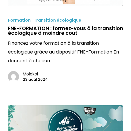
FNE-
FORMATION
Formation
Transition écologique
:
FNE-FORMATION : formez-vous à la transition
écologique à moindre coût
formez-
Financez votre formation à la transition
vous
écologique grâce au dispositif FNE-Formation En
à
donnant à chacun…
la
transition
Molokoi
écologique
23 août 2024
à
moindre
coût