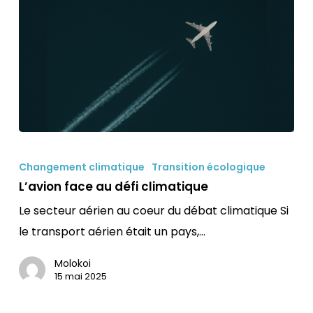
L’avion
face
Changement climatique
Transition écologique
au
L’avion face au défi climatique
défi
Le secteur aérien au coeur du débat climatique Si
climatique
le transport aérien était un pays,…
Molokoi
15 mai 2025